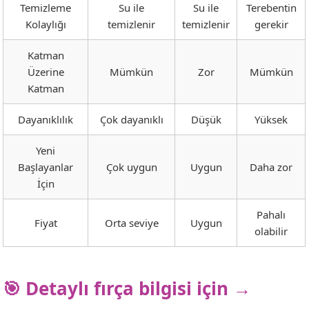
Temizleme
Su ile
Su ile
Terebentin
Kolaylığı
temizlenir
temizlenir
gerekir
Katman
Üzerine
Mümkün
Zor
Mümkün
Katman
Dayanıklılık
Çok dayanıklı
Düşük
Yüksek
Yeni
Başlayanlar
Çok uygun
Uygun
Daha zor
İçin
Pahalı
Fiyat
Orta seviye
Uygun
olabilir
🎯 Detaylı fırça bilgisi için →