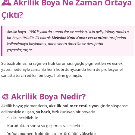
🕰️ Akrilik Boya Ne Zaman Ortaya
Çıktı?
Akrilik boya, 1950’li yıllarda sanatçılar ve endüstri için geliştirilmiş modern
bir boya türüdür. İlk olarak
Meksika'daki duvar ressamları
tarafından
kullanılmaya başlanmış, daha sonra Amerika ve Avrupa’da
yaygınlaşmıştır.
Su bazlı olmasına rağmen hızlı kuruması, güçlü pigmentleri ve esnek
yapısı nedeniyle zamanla hem hobi dünyasında hem de profesyonel
sanatta tercih edilen bir boya haline gelmiştir.
🎨 Akrilik Boya Nedir?
Akrilik boya; pigmentlerin,
akrilik polimer emülsiyon
içinde süspanse
edilmesiyle oluşan,
su bazlı
, hızlı kuruyan bir boyadır.
Su ile inceltilebilir
Kuruduktan sonra su geçirmez ve esnektir
Yoğun pigmentli olduğu için örtücülüğü yüksektir