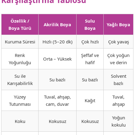
Özellik /
Sulu
Akrilik Boya
Yağlı Boya
Boya Türü
Boya
Kuruma Süresi
Hızlı (5–20 dk)
Çok hızlı
Çok yavaş
Renk
Şeffaf ve
Çok yoğun
Orta – Yüksek
Yoğunluğu
hafif
ve derin
Su ile
Solvent
Su bazlı
Su bazlı
Karışabilirlik
bazlı
Yüzey
Tuval, ahşap,
Tuval,
Kağıt
Tutunması
cam, duvar
ahşap
Yoğun
Koku
Kokusuz
Kokusuz
kokulu