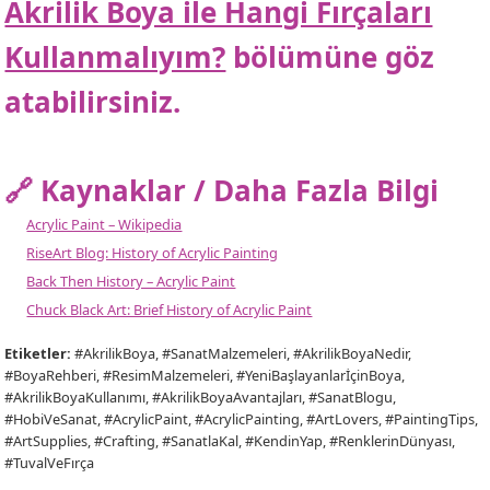
Akrilik Boya ile Hangi Fırçaları
Kullanmalıyım?
bölümüne göz
atabilirsiniz.
🔗 Kaynaklar / Daha Fazla Bilgi
Acrylic Paint – Wikipedia
RiseArt Blog: History of Acrylic Painting
Back Then History – Acrylic Paint
Chuck Black Art: Brief History of Acrylic Paint
Etiketler:
#AkrilikBoya, #SanatMalzemeleri, #AkrilikBoyaNedir,
#BoyaRehberi, #ResimMalzemeleri, #YeniBaşlayanlarİçinBoya,
#AkrilikBoyaKullanımı, #AkrilikBoyaAvantajları, #SanatBlogu,
#HobiVeSanat, #AcrylicPaint, #AcrylicPainting, #ArtLovers, #PaintingTips,
#ArtSupplies, #Crafting, #SanatlaKal, #KendinYap, #RenklerinDünyası,
#TuvalVeFırça