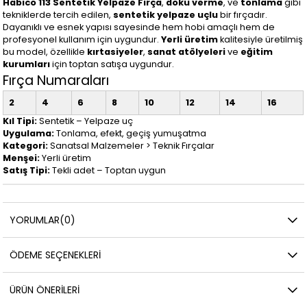
Habico 113 Sentetik Yelpaze Fırça
,
doku verme
,
ve
tonlama
gibi
tekniklerde tercih edilen,
sentetik yelpaze uçlu
bir fırçadır.
Dayanıklı ve esnek yapısı sayesinde hem hobi amaçlı hem de
profesyonel kullanım için uygundur.
Yerli üretim
kalitesiyle üretilmiş
bu model, özellikle
kırtasiyeler
,
sanat atölyeleri
ve
eğitim
kurumları
için toptan satışa uygundur.
Fırça Numaraları
2
4
6
8
10
12
14
16
Kıl Tipi:
Sentetik – Yelpaze uç
Uygulama:
Tonlama, efekt, geçiş yumuşatma
Kategori:
Sanatsal Malzemeler > Teknik Fırçalar
Menşei:
Yerli üretim
Satış Tipi:
Tekli adet – Toptan uygun
YORUMLAR
(0)
ÖDEME SEÇENEKLERI
ÜRÜN ÖNERILERI