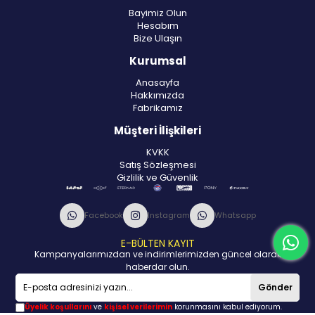
Bayimiz Olun
Hesabım
Bize Ulaşın
Kurumsal
Anasayfa
Hakkımızda
Fabrikamız
Müşteri İlişkileri
KVKK
Satış Sözleşmesi
Gizlilik ve Güvenlik
Facebook
Instagram
Whatsapp
E-BÜLTEN KAYIT
Kampanyalarımızdan ve indirimlerimizden güncel olarak
haberdar olun.
Gönder
Üyelik koşullarını
ve
kişisel verilerimin
korunmasını kabul ediyorum.