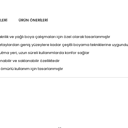
LERI
ÜRÜN ÖNERILERI
krilik ve yağlı boya çalışmaları için özel olarak tasarlanmıştır
detaylardan geniş yüzeylere kadar çeşitli boyama tekniklerine uygundu
tma yeri, uzun süreli kullanımlarda konfor sağlar
abilir ve saklanabilir özelliktedir
un ömürlü kullanım için tasarlanmıştır