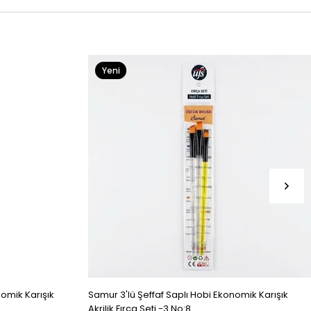
Yeni
Ürün
omik Karışık
Samur 3'lü Şeffaf Saplı Hobi Ekonomik Karışık
Akrilik Fırça Seti -3 No:8