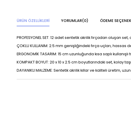
ÜRÜN ÖZELLIKLERI
YORUMLAR
(0)
ÖDEME SEÇENEK
PROFESYONEL SET: 12 adet sentetik akrilik fırçadan oluşan set, a
ÇOKLU KULLANIM: 2.5 mm genişliğindeki fırça uçları, hassas 
ERGONOMİK TASARIM: 15 cm uzunluğunda kısa saplı kullanışlı tu
KOMPAKT BOYUT: 20 x 10 x 2.5 cm boyutlarındaki set, kolay taşın
DAYANIKLI MALZEME: Sentetik akrilik kıllar ve kaliteli üretim, uz