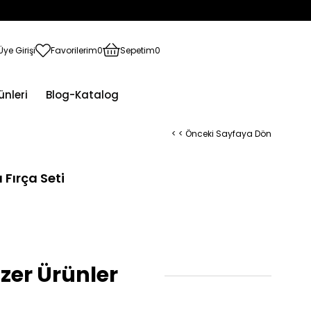
Üye Girişi
Favorilerim
0
Sepetim
0
ünleri
Blog-Katalog
< < Önceki Sayfaya Dön
 Fırça Seti
zer Ürünler