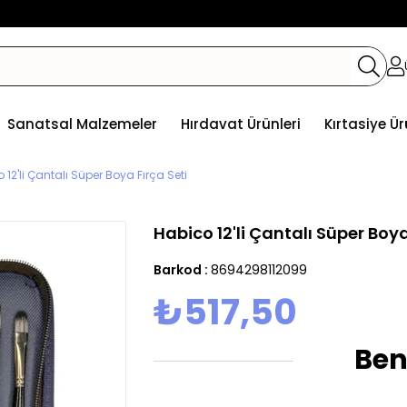
Sanatsal Malzemeler
Hırdavat Ürünleri
Kırtasiye Ür
 12'li Çantalı Süper Boya Fırça Seti
Habico 12'li Çantalı Süper Boya
Barkod
:
8694298112099
₺517,50
Ben