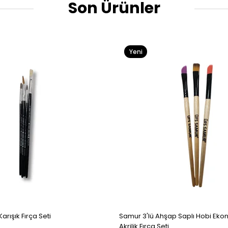
Son Ürünler
Yeni
Ürün
arışık Fırça Seti
Samur 3'lü Ahşap Saplı Hobi Ekon
Akrilik Fırça Seti