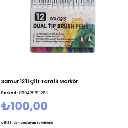
Samur 12'li Çift Taraflı Markör
Barkod
:
8694298111283
₺100,00
₺15,53
`den başlayan taksitlerle