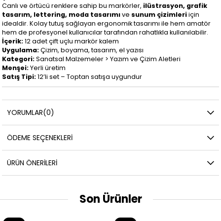
Canlı ve örtücü renklere sahip bu markörler,
ilüstrasyon, grafik
tasarım, lettering, moda tasarımı
ve
sunum çizimleri
için
idealdir. Kolay tutuş sağlayan ergonomik tasarımı ile hem amatör
hem de profesyonel kullanıcılar tarafından rahatlıkla kullanılabilir.
İçerik:
12 adet çift uçlu markör kalem
Uygulama:
Çizim, boyama, tasarım, el yazısı
Kategori:
Sanatsal Malzemeler > Yazım ve Çizim Aletleri
Menşei:
Yerli üretim
Satış Tipi:
12’li set – Toptan satışa uygundur
YORUMLAR
(0)
ÖDEME SEÇENEKLERI
ÜRÜN ÖNERILERI
Son Ürünler