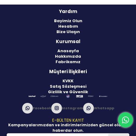
Yardım
Bayimiz Olun
Hesabım
Bize Ulaşın
Kurumsal
Anasayfa
Hakkımızda
Fabrikamız
Müşteri İlişkileri
KVKK
Satış Sözleşmesi
Gizlilik ve Güvenlik
Facebook
Instagram
Whatsapp
E-BÜLTEN KAYIT
Kampanyalarımızdan ve indirimlerimizden güncel olarak
haberdar olun.