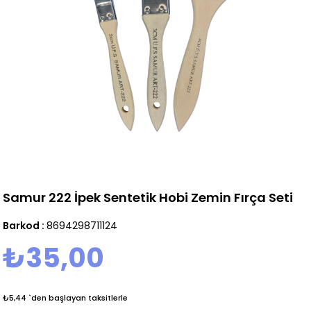
Samur 222 İpek Sentetik Hobi Zemin Fırça Seti
Barkod
:
8694298711124
₺35,00
₺5,44
`den başlayan taksitlerle