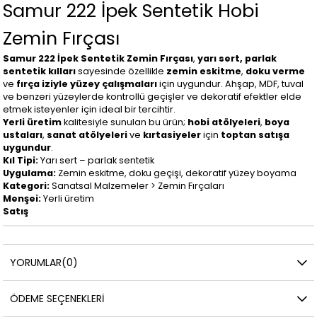
Samur 222 İpek Sentetik Hobi
Zemin Fırçası
Samur 222 İpek Sentetik Zemin Fırçası
,
yarı sert, parlak
sentetik kılları
sayesinde özellikle
zemin eskitme
,
doku verme
ve
fırça iziyle yüzey çalışmaları
için uygundur. Ahşap, MDF, tuval
ve benzeri yüzeylerde kontrollü geçişler ve dekoratif efektler elde
etmek isteyenler için ideal bir tercihtir.
Yerli üretim
kalitesiyle sunulan bu ürün;
hobi atölyeleri
,
boya
ustaları
,
sanat atölyeleri
ve
kırtasiyeler
için
toptan satışa
uygundur
.
Kıl Tipi:
Yarı sert – parlak sentetik
Uygulama:
Zemin eskitme, doku geçişi, dekoratif yüzey boyama
Kategori:
Sanatsal Malzemeler > Zemin Fırçaları
Menşei:
Yerli üretim
Satış
YORUMLAR
(0)
ÖDEME SEÇENEKLERI