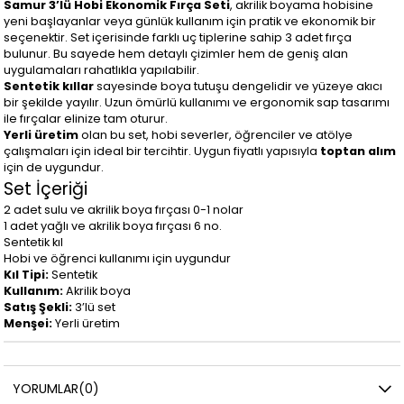
Samur 3’lü Hobi Ekonomik Fırça Seti
, akrilik boyama hobisine
yeni başlayanlar veya günlük kullanım için pratik ve ekonomik bir
seçenektir. Set içerisinde farklı uç tiplerine sahip 3 adet fırça
bulunur. Bu sayede hem detaylı çizimler hem de geniş alan
uygulamaları rahatlıkla yapılabilir.
Sentetik kıllar
sayesinde boya tutuşu dengelidir ve yüzeye akıcı
bir şekilde yayılır. Uzun ömürlü kullanımı ve ergonomik sap tasarımı
ile fırçalar elinize tam oturur.
Yerli üretim
olan bu set, hobi severler, öğrenciler ve atölye
çalışmaları için ideal bir tercihtir. Uygun fiyatlı yapısıyla
toptan alım
için de uygundur.
Set İçeriği
2 adet sulu ve akrilik boya fırçası 0-1 nolar
1 adet yağlı ve akrilik boya fırçası 6 no.
Sentetik kıl
Hobi ve öğrenci kullanımı için uygundur
Kıl Tipi:
Sentetik
Kullanım:
Akrilik boya
Satış Şekli:
3’lü set
Menşei:
Yerli üretim
YORUMLAR
(0)