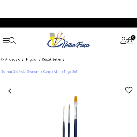
0
Anasayfa
Fırçalar
Küçük Setler
Samur 3'lü Hobi Ekonomik Karışık Akrilik Fırça Seti