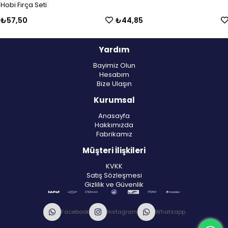
Hobi Fırça Seti
₺57,50
₺44,85
Yardım
Bayimiz Olun
Hesabım
Bize Ulaşın
Kurumsal
Anasayfa
Hakkımızda
Fabrikamız
Müşteri İlişkileri
KVKK
Satış Sözleşmesi
Gizlilik ve Güvenlik
Facebook
Instagram
Whatsapp