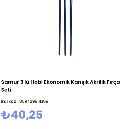
Samur 3'lü Hobi Ekonomik Karışık Akrilik Fırça
Seti
Barkod
:
8694298111368
₺40,25