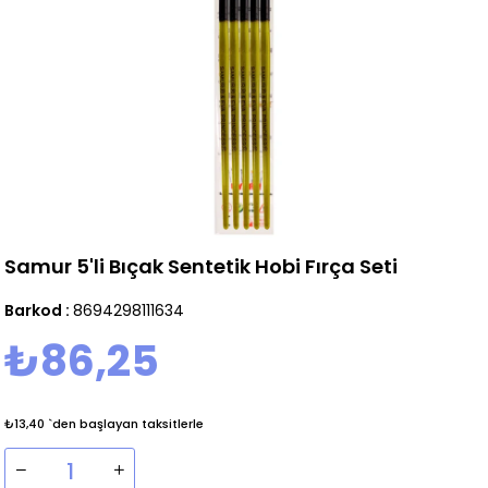
Samur 5'li Bıçak Sentetik Hobi Fırça Seti
Barkod
:
8694298111634
₺86,25
₺13,40
`den başlayan taksitlerle