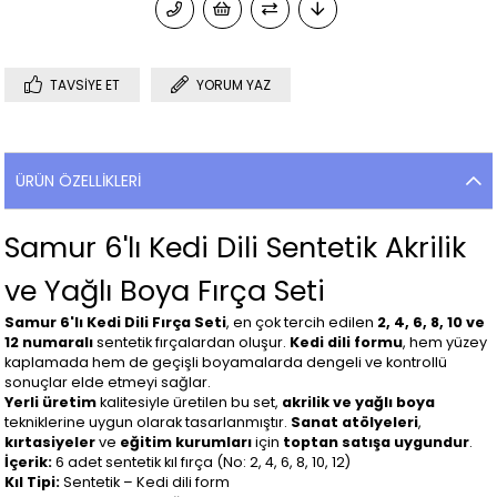
TAVSIYE ET
YORUM YAZ
ÜRÜN ÖZELLIKLERI
Samur 6'lı Kedi Dili Sentetik Akrilik
ve Yağlı Boya Fırça Seti
Samur 6'lı Kedi Dili Fırça Seti
, en çok tercih edilen
2, 4, 6, 8, 10 ve
12 numaralı
sentetik fırçalardan oluşur.
Kedi dili formu
, hem yüzey
kaplamada hem de geçişli boyamalarda dengeli ve kontrollü
sonuçlar elde etmeyi sağlar.
Yerli üretim
kalitesiyle üretilen bu set,
akrilik ve yağlı boya
tekniklerine uygun olarak tasarlanmıştır.
Sanat atölyeleri
,
kırtasiyeler
ve
eğitim kurumları
için
toptan satışa uygundur
.
İçerik:
6 adet sentetik kıl fırça (No: 2, 4, 6, 8, 10, 12)
Kıl Tipi:
Sentetik – Kedi dili form