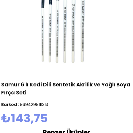
Samur 6'lı Kedi Dili Sentetik Akrilik ve Yağlı Boya
Fırça Seti
Barkod
:
8694298111313
₺143,75
Benzer Ürünler