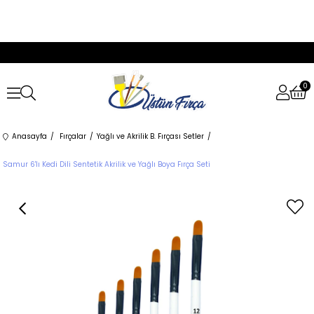
0
Anasayfa
Fırçalar
Yağlı ve Akrilik B. Fırçası Setler
Samur 6'lı Kedi Dili Sentetik Akrilik ve Yağlı Boya Fırça Seti