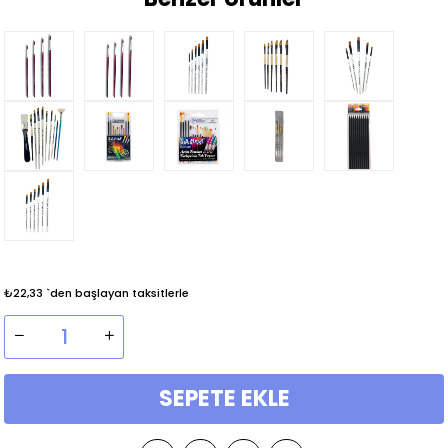
₺22,33
`den başlayan taksitlerle