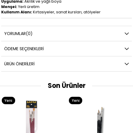
Uygulama:
Akrilik ve yağlı boya
Menşei:
Yerli üretim
Kullanım Alanı:
Kırtasiyeler, sanat kursları, atölyeler
YORUMLAR
(0)
ÖDEME SEÇENEKLERI
ÜRÜN ÖNERILERI
Son Ürünler
Yeni
Yeni
Ürün
Ürün