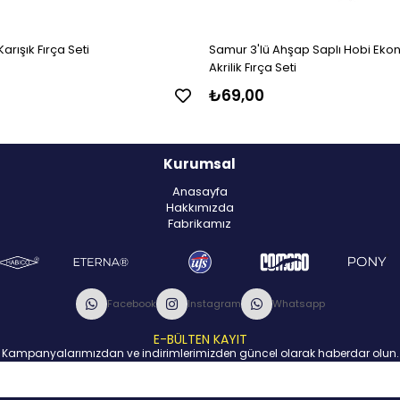
arışık Fırça Seti
Samur 3'lü Ahşap Saplı Hobi Ekon
Akrilik Fırça Seti
₺69,00
Kurumsal
Anasayfa
Hakkımızda
Fabrikamız
Facebook
Instagram
Whatsapp
E-BÜLTEN KAYIT
Kampanyalarımızdan ve indirimlerimizden güncel olarak haberdar olun.