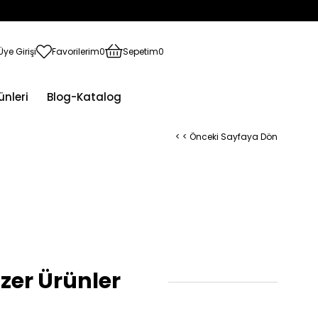
Üye Girişi
Favorilerim
0
Sepetim
0
ünleri
Blog-Katalog
< < Önceki Sayfaya Dön
i
zer Ürünler