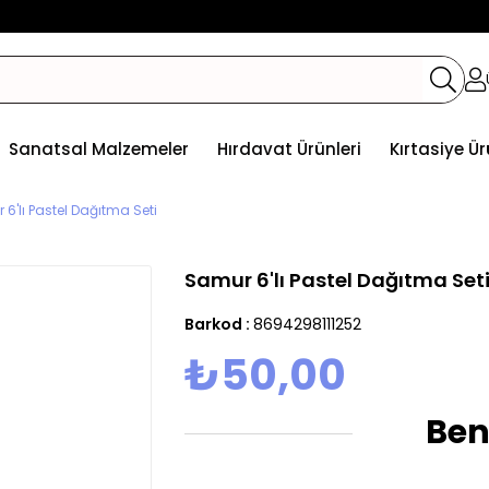
Sanatsal Malzemeler
Hırdavat Ürünleri
Kırtasiye Ür
6'lı Pastel Dağıtma Seti
Samur 6'lı Pastel Dağıtma Set
Barkod
:
8694298111252
₺50,00
Ben