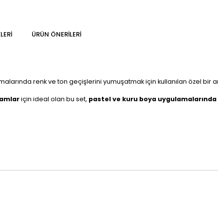
LERI
ÜRÜN ÖNERILERI
malarında renk ve ton geçişlerini yumuşatmak için kullanılan özel bir araç
.
samlar
için ideal olan bu set,
pastel ve kuru boya uygulamalarında 