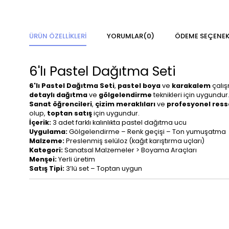
ÜRÜN ÖZELLIKLERI
YORUMLAR
(0)
ÖDEME SEÇENEK
6'lı Pastel Dağıtma Seti
6'lı Pastel Dağıtma Seti
,
pastel boya
ve
karakalem
çalış
detaylı dağıtma
ve
gölgelendirme
teknikleri için uygundur
Sanat öğrencileri
,
çizim meraklıları
ve
profesyonel res
olup,
toptan satış
için uygundur.
İçerik:
3 adet farklı kalınlıkta pastel dağıtma ucu
Uygulama:
Gölgelendirme – Renk geçişi – Ton yumuşatma
Malzeme:
Preslenmiş selüloz (kağıt karıştırma uçları)
Kategori:
Sanatsal Malzemeler > Boyama Araçları
Menşei:
Yerli üretim
Satış Tipi:
3’lü set – Toptan uygun