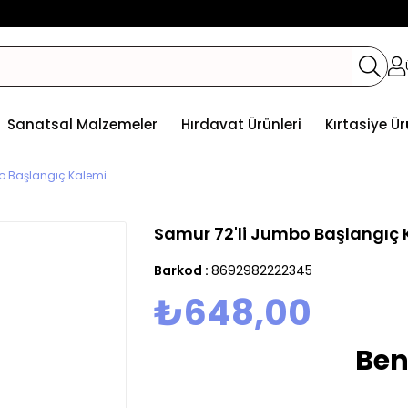
Sanatsal Malzemeler
Hırdavat Ürünleri
Kırtasiye Ür
o Başlangıç Kalemi
Samur 72'li Jumbo Başlangıç 
Barkod
:
8692982222345
₺648,00
Ben