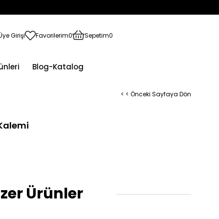
Üye Girişi
Favorilerim
0
Sepetim
0
ünleri
Blog-Katalog
< < Önceki Sayfaya Dön
Kalemi
zer Ürünler