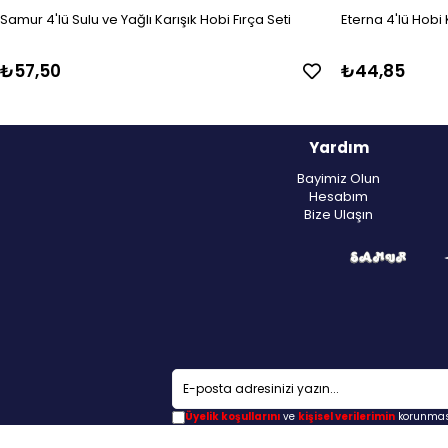
Samur 4'lü Sulu ve Yağlı Karışık Hobi Fırça Seti
Eterna 4'lü Hobi K
₺57,50
₺44,85
Yardım
Bayimiz Olun
Hesabım
Bize Ulaşın
Üyelik koşullarını
ve
kişisel verilerimin
korunması