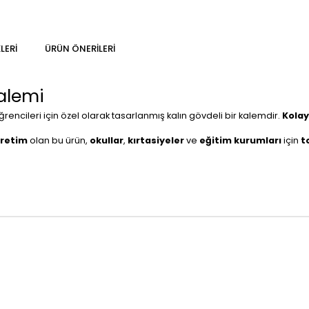
LERI
ÜRÜN ÖNERILERI
alemi
rencileri için özel olarak tasarlanmış kalın gövdeli bir kalemdir.
Kolay
üretim
olan bu ürün,
okullar
,
kırtasiyeler
ve
eğitim kurumları
için
t