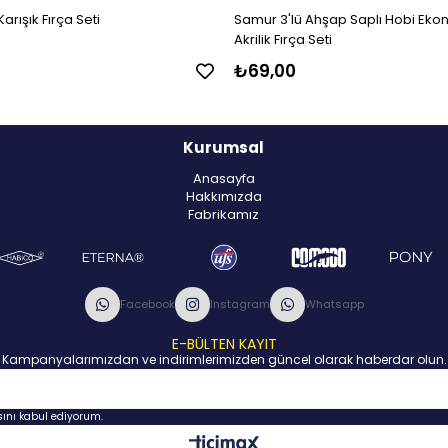
arışık Fırça Seti
Samur 3'lü Ahşap Saplı Hobi Ekon
Akrilik Fırça Seti
₺69,00
Kurumsal
Anasayfa
Hakkımızda
Fabrikamız
Facebook
Instagram
Whatsapp
E-BÜLTEN KAYIT
Kampanyalarımızdan ve indirimlerimizden güncel olarak haberdar olun.
nı kabul ediyorum.