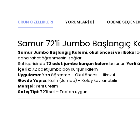
ÜRÜN ÖZELLIKLERI
YORUMLAR
(0)
ÖDEME SEÇENEK
Samur 72'li Jumbo Başlangıç K
Samur Jumbo Başlangıç Kalemi
,
okul öncesi ve ilkokul
öğ
daha rahat öğrenmesini sağlar.
Set içerisinde
72 adet jumbo kurşun kalem
bulunur.
Yerli 
İçerik:
72 adet jumbo boy kurşun kalem
Uygulama:
Yazı öğrenme – Okul öncesi – İlkokul
Gövde Yapısı:
Kalın (Jumbo) – Kolay kavranabilir
Menşei:
Yerli üretim
Satış Tipi:
72’li set – Toptan uygun