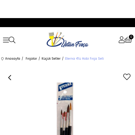
0
Anasayfa
Fırçalar
Küçük Setler
Eterna 4'lü Hobi Fırça Seti