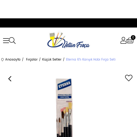
0
Anasayfa
Fırçalar
Küçük Setler
Eterna 6'lı Karışık Hobi Fırça Seti