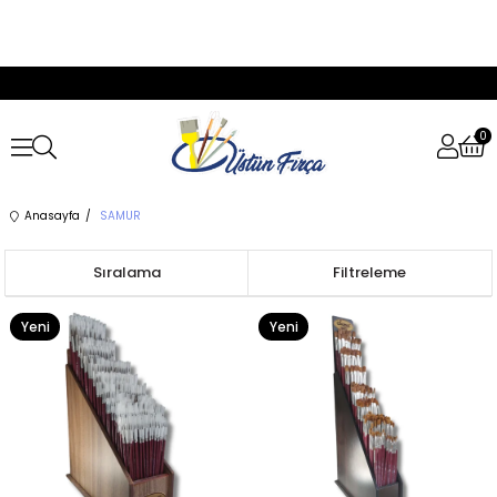
0
Anasayfa
SAMUR
Sıralama
Filtreleme
Yeni
Yeni
Ürün
Ürün