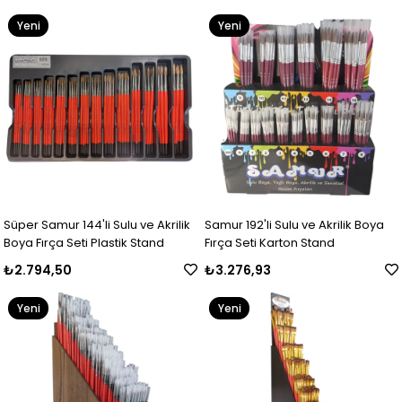
Yeni
Yeni
Ürün
Ürün
Süper Samur 144'li Sulu ve Akrilik
Samur 192'li Sulu ve Akrilik Boya
Boya Fırça Seti Plastik Stand
Fırça Seti Karton Stand
₺2.794,50
₺3.276,93
Yeni
Yeni
Ürün
Ürün