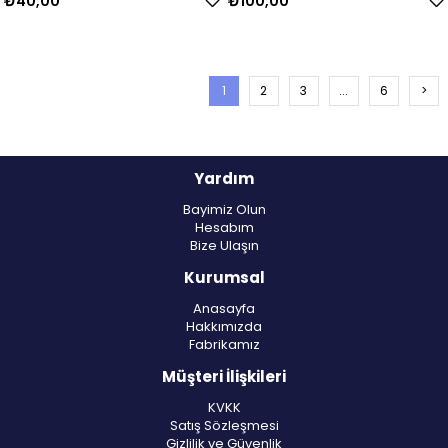
₺40,00
₺100,00
1
2
3
...
6
>
Yardım
Bayimiz Olun
Hesabım
Bize Ulaşın
Kurumsal
Anasayfa
Hakkımızda
Fabrikamız
Müşteri İlişkileri
KVKK
Satış Sözleşmesi
Gizlilik ve Güvenlik