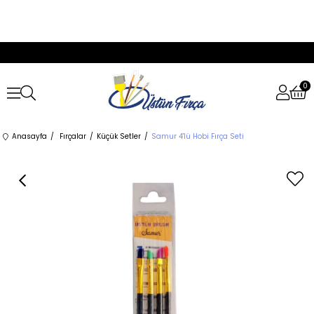
0
Anasayfa
Fırçalar
Küçük Setler
Samur 4'lü Hobi Fırça Seti