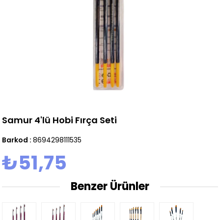
Samur 4'lü Hobi Fırça Seti
Barkod
:
8694298111535
₺51,75
Benzer Ürünler