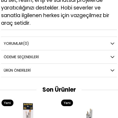
Bu set, resim, el işi ve sanatsal projelerde
yaratıcılığınızı destekler. Hobi severler ve
sanatla ilgilenen herkes için vazgeçilmez bir
araç setidir.
YORUMLAR
(0)
ÖDEME SEÇENEKLERI
ÜRÜN ÖNERILERI
Son Ürünler
Yeni
Yeni
Ürün
Ürün