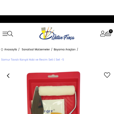
0
Anasayfa
Sanatsal Malzemeler
Boyama Araçları
Samur Tavalı Karışık Hobi ve Resim Seti | Set -5