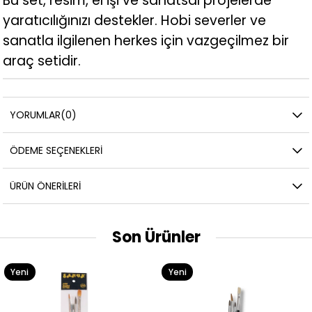
Bu set, resim, el işi ve sanatsal projelerde
yaratıcılığınızı destekler. Hobi severler ve
sanatla ilgilenen herkes için vazgeçilmez bir
araç setidir.
YORUMLAR
(0)
ÖDEME SEÇENEKLERI
ÜRÜN ÖNERILERI
Son Ürünler
Yeni
Yeni
Ürün
Ürün