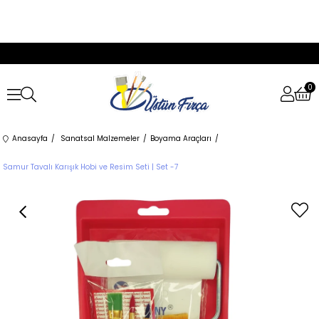
0
Anasayfa
Sanatsal Malzemeler
Boyama Araçları
Samur Tavalı Karışık Hobi ve Resim Seti | Set -7